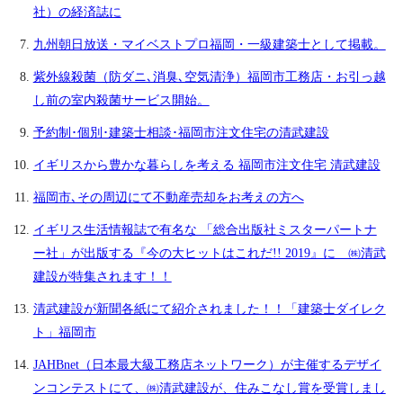
社）の経済誌に
九州朝日放送・マイベストプロ福岡・一級建築士として掲載。
紫外線殺菌（防ダニ､消臭､空気清浄）福岡市工務店・お引っ越
し前の室内殺菌サービス開始。
予約制･個別･建築士相談･福岡市注文住宅の清武建設
イギリスから豊かな暮らしを考える 福岡市注文住宅 清武建設
福岡市､その周辺にて不動産売却をお考えの方へ
イギリス生活情報誌で有名な 「総合出版社ミスターパートナ
ー社」が出版する『今の大ヒットはこれだ!! 2019』に ㈱清武
建設が特集されます！！
清武建設が新聞各紙にて紹介されました！！「建築士ダイレク
ト」福岡市
JAHBnet（日本最大級工務店ネットワーク）が主催するデザイ
ンコンテストにて、㈱清武建設が、住みこなし賞を受賞しまし