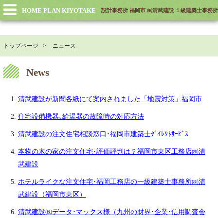
HOME PLAN KIYOTAKE
設計事務所 福岡市 ㈱清武建設 １級建築士事務所
トップページ
ニュース
News
清武建設が新聞各紙にて案内されました「地震対策」福岡市
住宅設備機器､給湯器の故障時の対応方法
清武建設の注文住宅相談窓口･福岡市建築士ﾀﾞｲﾚｸﾄｻｰﾋﾞｽ
本物の木の家の注文住宅･評価評判は？福岡市東区工務店㈱清
武建設
ホテルライクな注文住宅･福岡工務店の一級建築士事務所㈱清
武建設（福岡市東区）
清武建設㈱データ･マックス様（九州の財界･企業･信用調査会