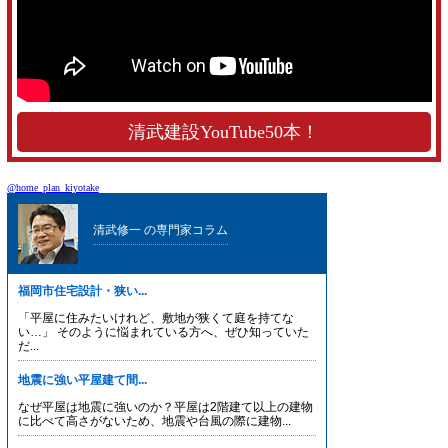
清武建設YouTube50本！
@home_plan_kiyotake