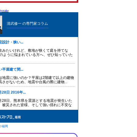
yotake