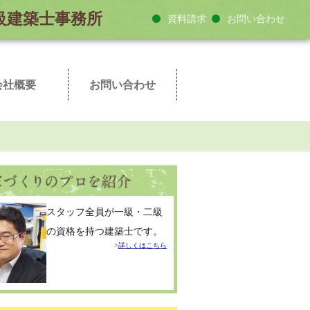
１級建築士事務所
資料請求
お問い合わせ
会社概要
お問い合わせ
ディア紹介
築士紹介
企業理念
代表挨拶
会社情報
アクセス
家づくりのQ&A
来社予約
資料請求
スタッフ全員が一級・二級
の資格を持つ建築士です。
詳しくはこちら