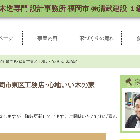
木造専門
設計事務所 福岡市 ㈱清武建設 
ページ
事業内容
家づくりの流れ
弊社加入業者一覧
取扱商品
まずはお読み下さい
こだわりの自然素材
ただいま施工中
完成新築事例
お客様の声
売地情報
メ
建
家を建てる･福岡市東区工務店･心地いい木の家
岡市東区工務店･心地いい木の家
複しますが、随時更新しています。ご興味いただければ喜ん