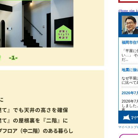
@home_plan_ki