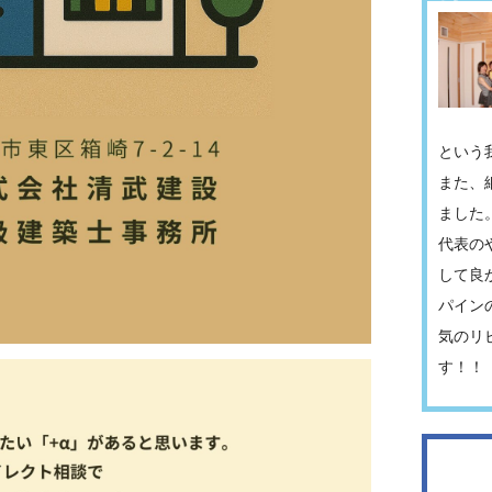
という
また、
ました
代表の
して良
パイン
気のリ
す！！