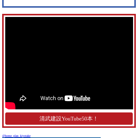
清武建設YouTube50本！
@home_plan_kiyotake