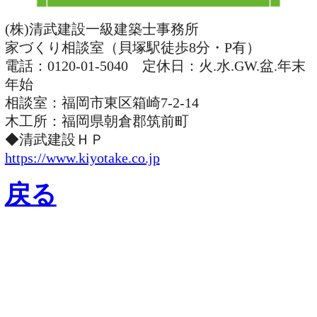
(株)清武建設一級建築士事務所
家づくり相談室（貝塚駅徒歩8分・P有）
電話：0120-01-5040 定休日：火.水.GW.盆.年末
年始
相談室：福岡市東区箱崎7-2-14
木工所：福岡県朝倉郡筑前町
◆清武建設ＨＰ
https://www.kiyotake.co.jp
￥
戻る
福岡市：
中央区、博多区、東区、西区、南区、早良区、城南区
糟屋郡：
新宮町、久山町、粕屋町、志免町、篠栗町、須恵町、宇美町
その他(福岡県)：
筑前町、大刀洗町、朝倉市、小郡市、久留米市、う
きは市、筑紫野市、太宰府市、大野城市
春日市、那珂川市、糸島市、古賀市、福津市、宗像市、宮若市、直方
市、飯塚市