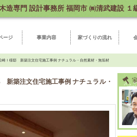
木造専門
設計事務所 福岡市 ㈱清武建設 
ページ
事業内容
家づくりの流れ
弊社加入業者一覧
取扱商品
まずはお読み下さい
こだわりの自然素材
ただいま施工中
完成新築事例
お客様の声
売地情報
メ
建
松崎Ｉ様邸 新築注文住宅施工事例 ナチュラル・自然素材・無垢材
 新築注文住宅施工事例 ナチュラル・