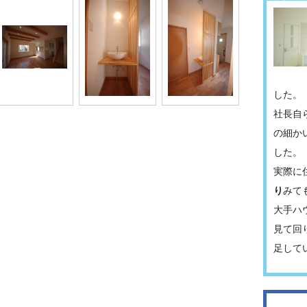
した。
社長自
の細か
した。
実際に
り
みて
大手ハ
見て回
足して