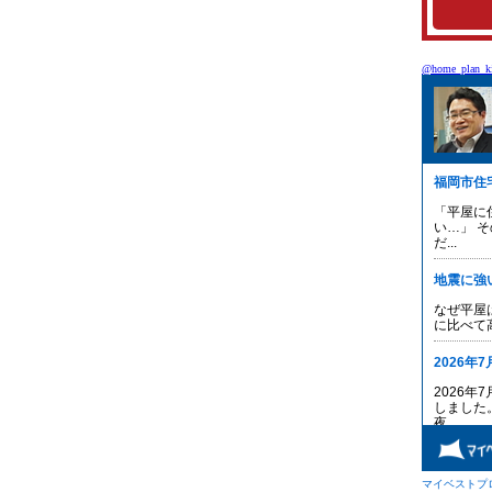
@home_plan_ki