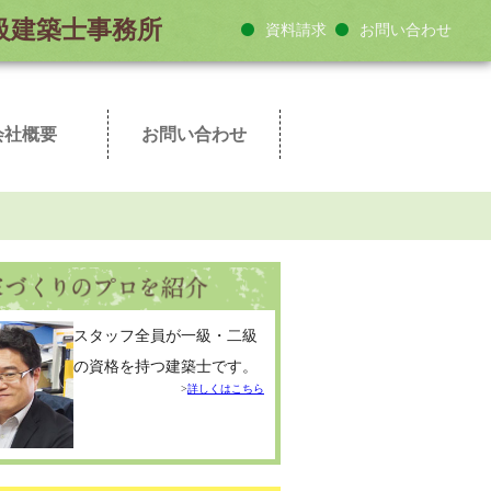
１級建築士事務所
資料請求
お問い合わせ
会社概要
お問い合わせ
ディア紹介
築士紹介
企業理念
代表挨拶
会社情報
アクセス
家づくりのQ&A
来社予約
資料請求
スタッフ全員が一級・二級
の資格を持つ建築士です。
詳しくはこちら