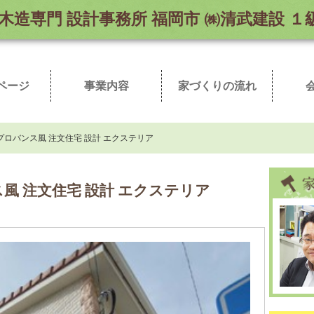
木造専門
設計事務所 福岡市 ㈱清武建設 
ページ
事業内容
家づくりの流れ
弊社加入業者一覧
取扱商品
まずはお読み下さい
こだわりの自然素材
ただいま施工中
完成新築事例
お客様の声
売地情報
メ
建
プロバンス風 注文住宅 設計 エクステリア
風 注文住宅 設計 エクステリア