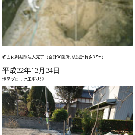
⑥固化剤掘削注入完了（合計36箇所､杭設計長さ3.5m）
平成22年12月24日
境界ブロック工事状況