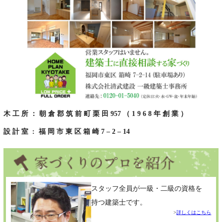
木 工 所 ： 朝 倉 郡 筑 前 町 栗 田 957 （ 1 9 6 8 年 創 業 ）
設 計 室 : 福 岡 市 東 区 箱 崎 7 – 2 – 14
スタッフ全員が一級・二級の資格を
持つ建築士です。
詳しくはこちら