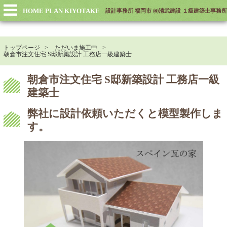
HOME PLAN KIYOTAKE
設計事務所 福岡市 ㈱清武建設 １級建築士事務所
トップページ
ただいま施工中
朝倉市注文住宅 S邸新築設計 工務店一級建築士
朝倉市注文住宅 S邸新築設計 工務店一級
建築士
弊社に設計依頼いただくと模型製作しま
す。