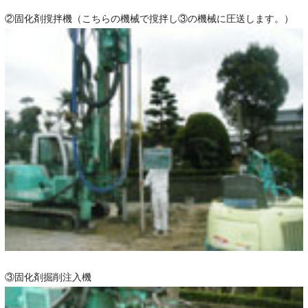
②固化剤撹拌機（こちらの機械で撹拌し③の機械に圧送します。）
③固化剤掘削注入機