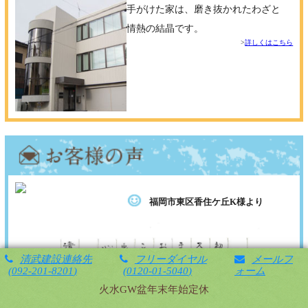
手がけた家は、磨き抜かれたわざと
情熱の結晶です。
詳しくはこちら
福岡市東区香住ケ丘K様より
清武建設連絡先
フリーダイヤル
メールフ
092-201-8201
0120-01-5040
ォーム
火水GW盆年末年始定休