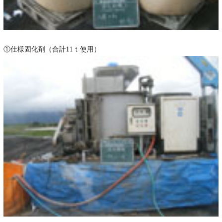
①仕様固化剤（合計11ｔ使用）