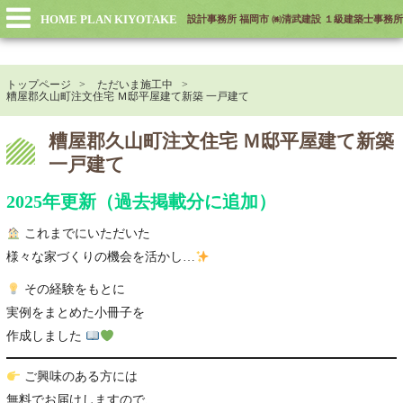
HOME PLAN KIYOTAKE
設計事務所 福岡市 ㈱清武建設 １級建築士事務所
トップページ
ただいま施工中
糟屋郡久山町注文住宅 Ｍ邸平屋建て新築 一戸建て
糟屋郡久山町注文住宅 Ｍ邸平屋建て新築
一戸建て
2025年更新（過去掲載分に追加）
これまでにいただいた
様々な家づくりの機会を活かし…
その経験をもとに
実例をまとめた小冊子を
作成しました
ご興味のある方には
無料でお届けしますので、