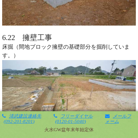
6.22 擁壁工事
床掘（間地ブロック擁壁の基礎部分を掘削していま
す。）
清武建設連絡先
フリーダイヤル
メールフ
092-201-8201
0120-01-5040
ォーム
火水GW盆年末年始定休