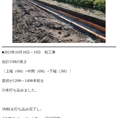
■2023年10月18日～19日 杭工事
合計15Mの長さ
〔上端（6M）+中間（6M）+下端（3M）〕
直径が120Φ～140Φ木杭を
55本打ち込みました。
・
3M杭を打ち込み完了し､