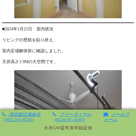
■2024年1月21日 室内状況
リビングの壁紙を貼り終え、
室内足場解体前に確認しました。
天井高さ3.9Mの大空間です。
清武建設連絡先
フリーダイヤル
メールフ
092-201-8201
0120-01-5040
ォーム
火水GW盆年末年始定休