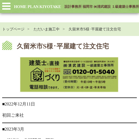
HOME PLAN KIYOTAKE
設計事務所 福岡市 ㈱清武建設 １級建築士事務所
トップページ
ただいま施工中
久留米市S様･平屋建て注文住宅
久留米市S様･平屋建て注文住宅
■2022年12月11日
初回ご来社
■2023年3月