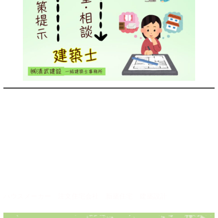
・
岡市
中央区
、
博多区
、
東区
、
西区
、
南区
、
早良区
、
城南区
糟屋郡
新宮
町
、
久山町
、
粕屋町
、
志免町
、
篠栗町
、
須恵町
、
宇美町
その他福岡県
朝倉市
、
うきは市
、
大野城市
、
小郡市
、
春日市
、
久留米市
、
桂川町
、
古賀市
、
田川市
、
太宰府市
、
大刀洗町
、
筑紫野市
、
筑前町
、
那珂川
町
、
直方市
、
福津市
、
糸島市
、
宮若市
、
宗像市
、
飯塚市
佐賀県
基山
町
、
鳥栖市
ハウスメーカー 注文住宅会社 新築住宅 建築設計