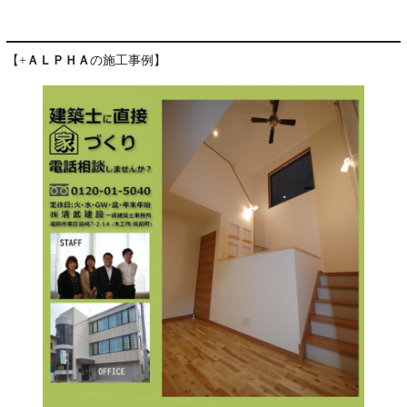
【+
ＡＬＰＨＡ
の施工事例】