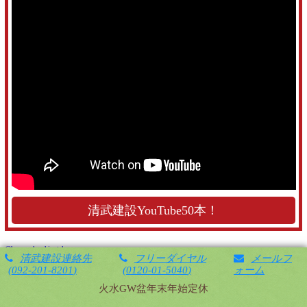
清武建設YouTube50本！
@home_plan_kiyotake
清武建設連絡先
フリーダイヤル
メールフ
092-201-8201
0120-01-5040
ォーム
火水GW盆年末年始定休