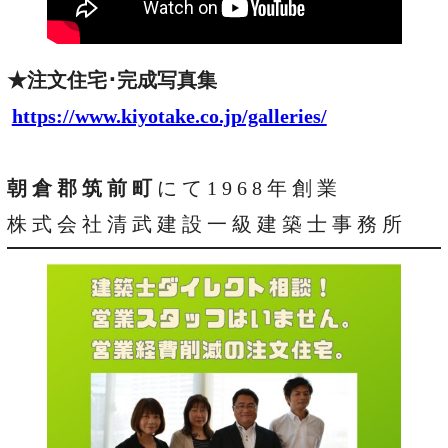
★注文住宅･完成写真集
https://www.kiyotake.co.jp/galleries/
・
朝 倉 郡 筑 前 町
に て 1 9 6 8 年 創 業
株 式 会 社 清 武 建 設 一 級 建 築 士 事 務 所