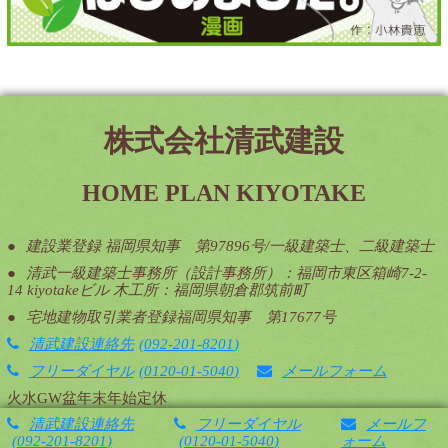
株式会社清武建設
HOME PLAN KIYOTAKE
建設業登録 福岡県知事 第97896号/一級建築士、二級建築士
清武一級建築士事務所（設計事務所）：福岡市東区箱崎7-2-
14 kiyotakeビル 木工所：福岡県朝倉郡筑前町
宅地建物取引業者登録福岡県知事 第17677号
清武建設連絡先
092-201-8201
フリーダイヤル
0120-01-5040
メールフォーム
火水GW盆年末年始定休
清武建設連絡先
フリーダイヤル
メールフ
092-201-8201
0120-01-5040
ォーム