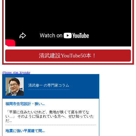
清武建設YouTube50本！
@home_plan_kiyotake